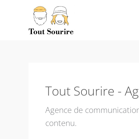
Aller
au
contenu
Tout Sourire - A
Agence de communication d
contenu.