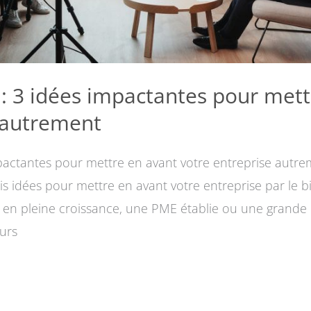
 : 3 idées impactantes pour met
 autrement
mpactantes pour mettre en avant votre entreprise autre
s idées pour mettre en avant votre entreprise par le bi
en pleine croissance, une PME établie ou une grande e
eurs