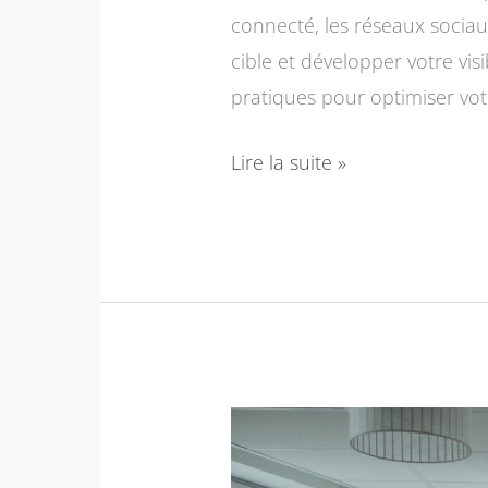
connecté, les réseaux socia
cible et développer votre visi
pratiques pour optimiser votre
Lire la suite »
Interview
métier