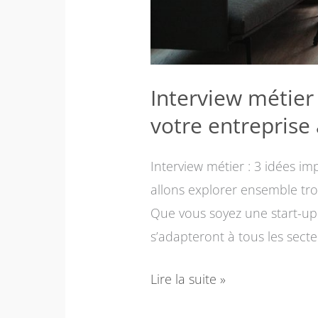
Interview métier
votre entreprise
Interview métier : 3 idées i
allons explorer ensemble troi
Que vous soyez une start-up 
s’adapteront à tous les sect
Lire la suite »