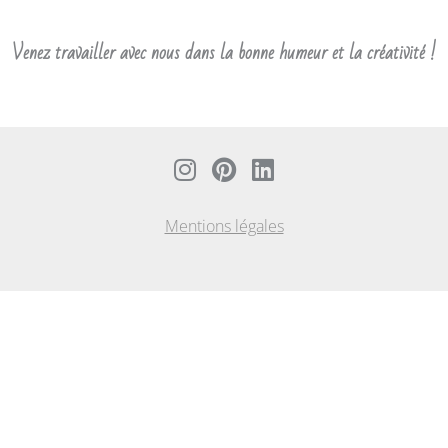
Venez travailler avec nous dans la bonne humeur et la créativité !
I
P
L
n
i
i
s
n
n
Mentions légales
t
t
k
a
e
e
g
r
d
r
e
i
a
s
n
m
t