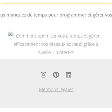
 vous manquez de temps pour programmer et gérer vos ré
I
P
L
n
i
i
s
n
n
Mentions légales
t
t
k
a
e
e
g
r
d
r
e
i