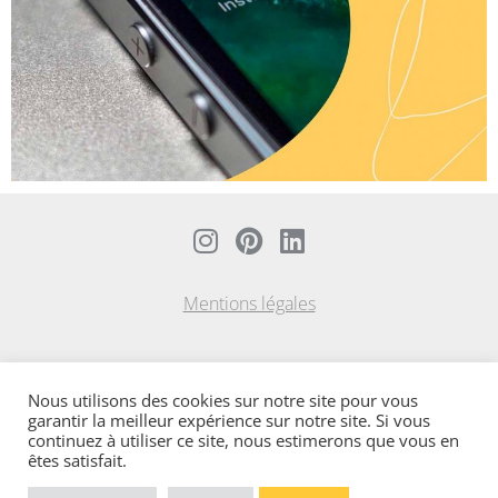
I
P
L
n
i
i
s
n
n
Mentions légales
t
t
k
a
e
e
g
r
d
r
e
i
Nous utilisons des cookies sur notre site pour vous
garantir la meilleur expérience sur notre site. Si vous
a
s
n
continuez à utiliser ce site, nous estimerons que vous en
m
t
êtes satisfait.