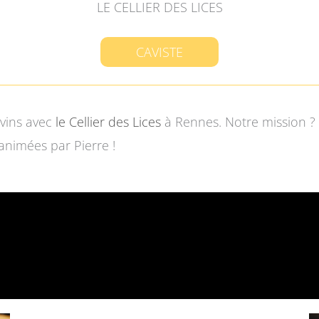
LE CELLIER DES LICES
CAVISTE
 vins avec
le Cellier des Lices
à Rennes. Notre mission ? 
animées par Pierre !