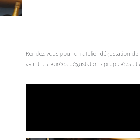
Rendez-vous pour un atelier dégustation de
avant les soirées dégustations proposées et 